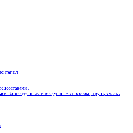
 лентапил
пецсоставами .
раска безвоздушным и воздушным способом , грунт, эмаль .
й