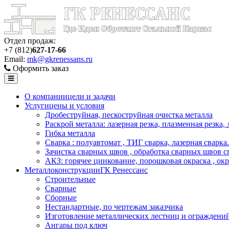
Отдел продаж:
+7 (812)
627-17-66
Email:
mk@gkrenessans.ru
Оформить заказ
О компании
цели и задачи
Услуги
цены и условия
Дробеструйная, пескоструйная очистка металла
Раскрой металла: лазерная резка, плазменная резка,
Гибка металла
Сварка : полуавтомат , ТИГ сварка, лазерная сварка.
Зачистка сварных швов , обработка сварных швов с
АКЗ: горячее цинкование, порошковая окраска , ок
Металлоконструкции
ГК Ренессанс
Строительные
Сварные
Сборные
Нестандартные, по чертежам заказчика
Изготовление металлических лестниц и ограждени
Ангары под ключ