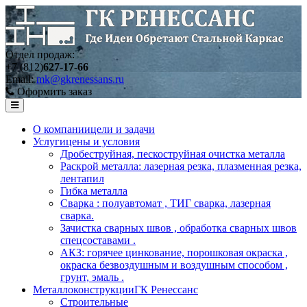
Отдел продаж:
+7 (812)
627-17-66
Email:
mk@gkrenessans.ru
Оформить заказ
О компании
цели и задачи
Услуги
цены и условия
Дробеструйная, пескоструйная очистка металла
Раскрой металла: лазерная резка, плазменная резка,
лентапил
Гибка металла
Сварка : полуавтомат , ТИГ сварка, лазерная
сварка.
Зачистка сварных швов , обработка сварных швов
спецсоставами .
АКЗ: горячее цинкование, порошковая окраска ,
окраска безвоздушным и воздушным способом ,
грунт, эмаль .
Металлоконструкции
ГК Ренессанс
Строительные