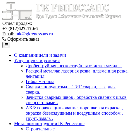
Отдел продаж:
+7 (812)
627-17-66
Email:
mk@gkrenessans.ru
Оформить заказ
О компании
цели и задачи
Услуги
цены и условия
Дробеструйная, пескоструйная очистка металла
Раскрой металла: лазерная резка, плазменная резка,
лентапил
Гибка металла
Сварка : полуавтомат , ТИГ сварка, лазерная
сварка.
Зачистка сварных швов , обработка сварных швов
спецсоставами .
АКЗ: горячее цинкование, порошковая окраска ,
окраска безвоздушным и воздушным способом ,
грунт, эмаль .
Металлоконструкции
ГК Ренессанс
Строительные