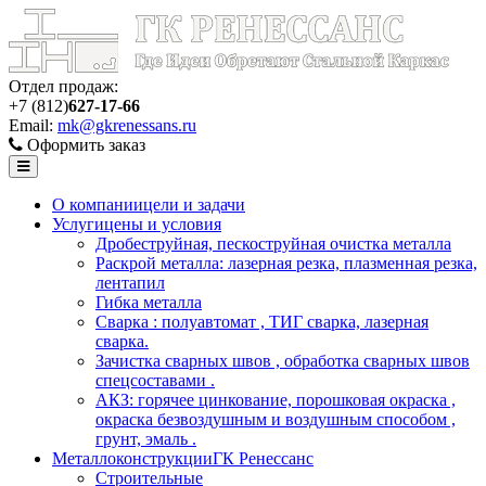
Отдел продаж:
+7 (812)
627-17-66
Email:
mk@gkrenessans.ru
Оформить заказ
О компании
цели и задачи
Услуги
цены и условия
Дробеструйная, пескоструйная очистка металла
Раскрой металла: лазерная резка, плазменная резка,
лентапил
Гибка металла
Сварка : полуавтомат , ТИГ сварка, лазерная
сварка.
Зачистка сварных швов , обработка сварных швов
спецсоставами .
АКЗ: горячее цинкование, порошковая окраска ,
окраска безвоздушным и воздушным способом ,
грунт, эмаль .
Металлоконструкции
ГК Ренессанс
Строительные