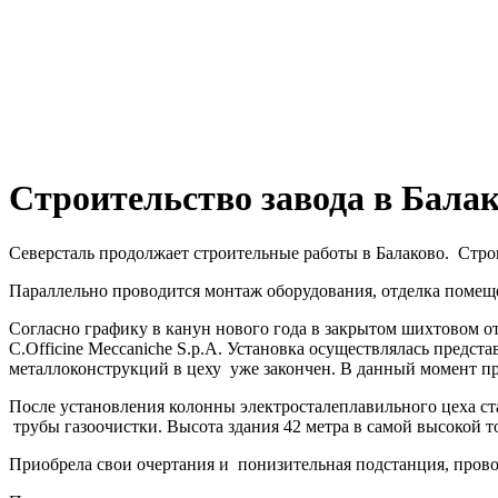
Строительство завода в Бала
Северсталь продолжает строительные работы в Балаково. Строи
Параллельно проводится монтаж оборудования, отделка помеще
Согласно графику в канун нового года в закрытом шихтовом о
C.Officine Meccaniche S.p.A. Установка осуществлялась пред
металлоконструкций в цеху уже закончен. В данный момент п
После установления колонны электросталеплавильного цеха ста
трубы газоочистки. Высота здания 42 метра в самой высокой т
Приобрела свои очертания и понизительная подстанция, провод