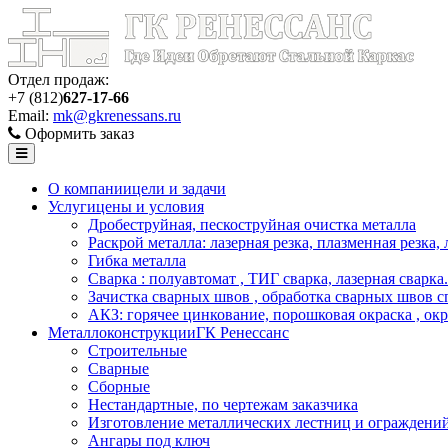
Отдел продаж:
+7 (812)
627-17-66
Email:
mk@gkrenessans.ru
Оформить заказ
О компании
цели и задачи
Услуги
цены и условия
Дробеструйная, пескоструйная очистка металла
Раскрой металла: лазерная резка, плазменная резка,
Гибка металла
Сварка : полуавтомат , ТИГ сварка, лазерная сварка.
Зачистка сварных швов , обработка сварных швов с
АКЗ: горячее цинкование, порошковая окраска , ок
Металлоконструкции
ГК Ренессанс
Строительные
Сварные
Сборные
Нестандартные, по чертежам заказчика
Изготовление металлических лестниц и ограждени
Ангары под ключ