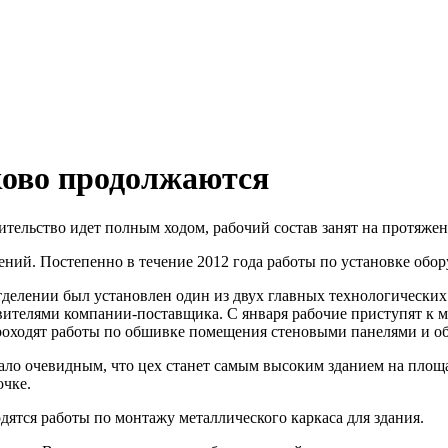
ково продолжаются
тельство идет полным ходом, рабочий состав занят на протяжен
ний. Постепенно в течение 2012 года работы по установке обор
тделении был установлен один из двух главных технологических
ставителями компании-поставщика. С января рабочие приступят 
роходят работы по обшивке помещения стеновыми панелями и об
ло очевидным, что цех станет самым высоким зданием на площад
очке.
ятся работы по монтажу металлического каркаса для здания.