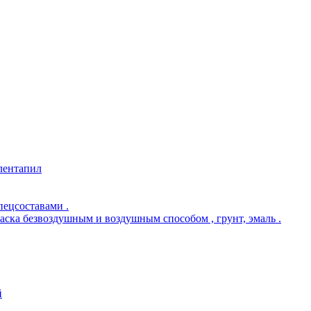
 лентапил
пецсоставами .
раска безвоздушным и воздушным способом , грунт, эмаль .
й