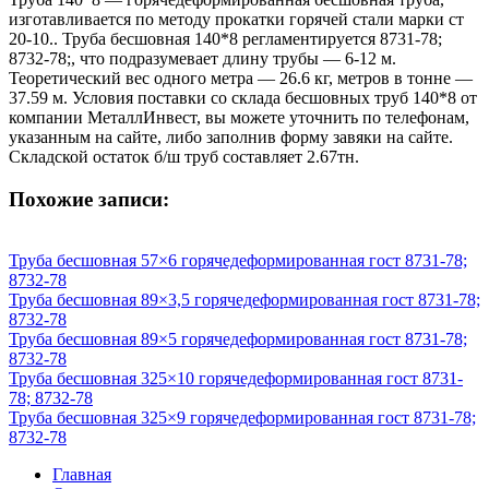
изготавливается по методу прокатки горячей стали марки ст
20-10.. Труба бесшовная 140*8 регламентируется 8731-78;
8732-78;, что подразумевает длину трубы — 6-12 м.
Теоретический вес одного метра — 26.6 кг, метров в тонне —
37.59 м. Условия поставки со склада бесшовных труб 140*8 от
компании МеталлИнвест, вы можете уточнить по телефонам,
указанным на сайте, либо заполнив форму завяки на сайте.
Складской остаток б/ш труб составляет 2.67тн.
Похожие записи:
Труба бесшовная 57×6 горячедеформированная гост 8731-78;
8732-78
Труба бесшовная 89×3,5 горячедеформированная гост 8731-78;
8732-78
Труба бесшовная 89×5 горячедеформированная гост 8731-78;
8732-78
Труба бесшовная 325×10 горячедеформированная гост 8731-
78; 8732-78
Труба бесшовная 325×9 горячедеформированная гост 8731-78;
8732-78
Главная