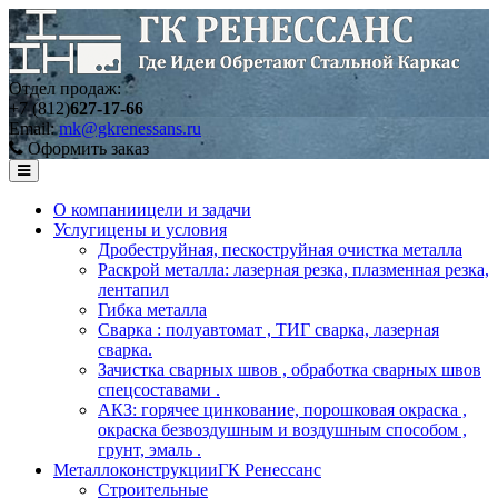
Отдел продаж:
+7 (812)
627-17-66
Email:
mk@gkrenessans.ru
Оформить заказ
О компании
цели и задачи
Услуги
цены и условия
Дробеструйная, пескоструйная очистка металла
Раскрой металла: лазерная резка, плазменная резка,
лентапил
Гибка металла
Сварка : полуавтомат , ТИГ сварка, лазерная
сварка.
Зачистка сварных швов , обработка сварных швов
спецсоставами .
АКЗ: горячее цинкование, порошковая окраска ,
окраска безвоздушным и воздушным способом ,
грунт, эмаль .
Металлоконструкции
ГК Ренессанс
Строительные