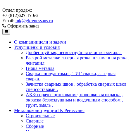
Отдел продаж:
+7 (812)
627-17-66
Email:
mk@gkrenessans.ru
Оформить заказ
О компании
цели и задачи
Услуги
цены и условия
Дробеструйная, пескоструйная очистка металла
Раскрой металла: лазерная резка, плазменная резка,
лентапил
Гибка металла
Сварка : полуавтомат , ТИГ сварка, лазерная
сварка.
Зачистка сварных швов , обработка сварных швов
спецсоставами .
АКЗ: горячее цинкование, порошковая окраска ,
окраска безвоздушным и воздушным способом ,
грунт, эмаль .
Металлоконструкции
ГК Ренессанс
Строительные
Сварные
Сборные