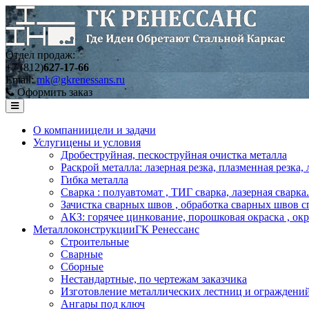
Отдел продаж:
+7 (812)
627-17-66
Email:
mk@gkrenessans.ru
Оформить заказ
О компании
цели и задачи
Услуги
цены и условия
Дробеструйная, пескоструйная очистка металла
Раскрой металла: лазерная резка, плазменная резка,
Гибка металла
Сварка : полуавтомат , ТИГ сварка, лазерная сварка.
Зачистка сварных швов , обработка сварных швов с
АКЗ: горячее цинкование, порошковая окраска , ок
Металлоконструкции
ГК Ренессанс
Строительные
Сварные
Сборные
Нестандартные, по чертежам заказчика
Изготовление металлических лестниц и ограждени
Ангары под ключ