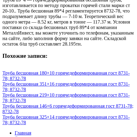
изготавливается по методу прокатки горячей стали марки ст
20-10.. Труба бесшовная 89*4 регламентируется 8732-78, что
подразумевает длину трубы — 7-10 м. Теоретический вес
одного метра — 8.52 кг, метров в тонне — 117.37 м. Условия
поставки со склада бесшовных труб 89*4 от компании
МеталлИнвест, вы можете уточнить по телефонам, указанным
на сайте, либо заполнив форму завяки на сайте. Складской
остаток б/ш труб составляет 28.195тн.
Похожие записи:
Труба бесшовная 180×10 горячедеформированная гост 8731-
78; 8732-78
Труба бесшовная 351×16 горячедеформированная гост 8731-
78; 8732-78
Труба бесшовная 219×10 горячедеформированная гост 8731-
78; 8732-78
Труба бесшовная 146×6 горячедеформированная гост 8731-78;
8732-78
Труба бесшовная 325×14 горячедеформированная гост 8731-
78; 8732-78
Главная