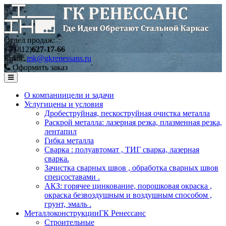
Отдел продаж:
+7 (812)
627-17-66
Email:
mk@gkrenessans.ru
Оформить заказ
О компании
цели и задачи
Услуги
цены и условия
Дробеструйная, пескоструйная очистка металла
Раскрой металла: лазерная резка, плазменная резка,
лентапил
Гибка металла
Сварка : полуавтомат , ТИГ сварка, лазерная
сварка.
Зачистка сварных швов , обработка сварных швов
спецсоставами .
АКЗ: горячее цинкование, порошковая окраска ,
окраска безвоздушным и воздушным способом ,
грунт, эмаль .
Металлоконструкции
ГК Ренессанс
Строительные