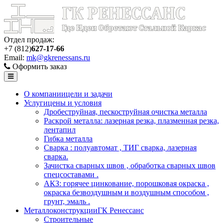
Отдел продаж:
+7 (812)
627-17-66
Email:
mk@gkrenessans.ru
Оформить заказ
О компании
цели и задачи
Услуги
цены и условия
Дробеструйная, пескоструйная очистка металла
Раскрой металла: лазерная резка, плазменная резка,
лентапил
Гибка металла
Сварка : полуавтомат , ТИГ сварка, лазерная
сварка.
Зачистка сварных швов , обработка сварных швов
спецсоставами .
АКЗ: горячее цинкование, порошковая окраска ,
окраска безвоздушным и воздушным способом ,
грунт, эмаль .
Металлоконструкции
ГК Ренессанс
Строительные