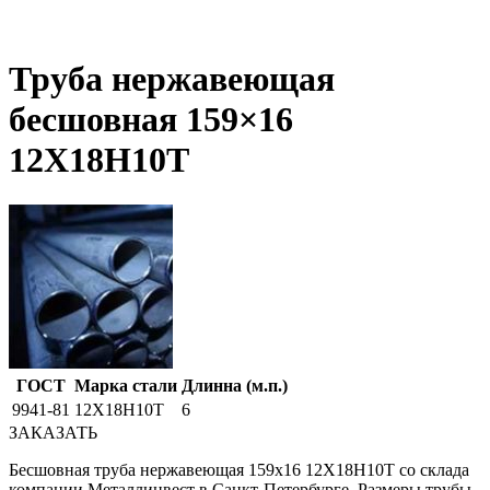
Труба нержавеющая
бесшовная 159×16
12X18Н10Т
ГОСТ
Марка стали
Длинна (м.п.)
9941-81
12Х18Н10Т
6
ЗАКАЗАТЬ
Бесшовная труба нержавеющая 159х16 12Х18Н10Т со склада
компании Металлинвест в Санкт-Петербурге. Размеры трубы