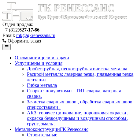
Отдел продаж:
+7 (812)
627-17-66
Email:
mk@gkrenessans.ru
Оформить заказ
О компании
цели и задачи
Услуги
цены и условия
Дробеструйная, пескоструйная очистка металла
Раскрой металла: лазерная резка, плазменная резка,
лентапил
Гибка металла
Сварка : полуавтомат , ТИГ сварка, лазерная
сварка.
Зачистка сварных швов , обработка сварных швов
спецсоставами .
АКЗ: горячее цинкование, порошковая окраска ,
окраска безвоздушным и воздушным способом ,
грунт, эмаль .
Металлоконструкции
ГК Ренессанс
Строительные