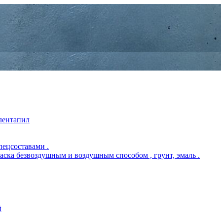
 лентапил
пецсоставами .
раска безвоздушным и воздушным способом , грунт, эмаль .
й