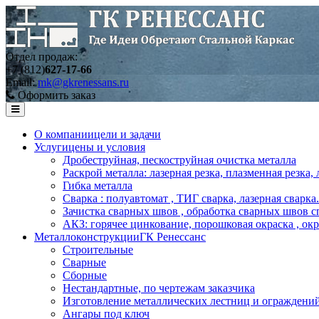
Отдел продаж:
+7 (812)
627-17-66
Email:
mk@gkrenessans.ru
Оформить заказ
О компании
цели и задачи
Услуги
цены и условия
Дробеструйная, пескоструйная очистка металла
Раскрой металла: лазерная резка, плазменная резка,
Гибка металла
Сварка : полуавтомат , ТИГ сварка, лазерная сварка.
Зачистка сварных швов , обработка сварных швов с
АКЗ: горячее цинкование, порошковая окраска , ок
Металлоконструкции
ГК Ренессанс
Строительные
Сварные
Сборные
Нестандартные, по чертежам заказчика
Изготовление металлических лестниц и ограждени
Ангары под ключ