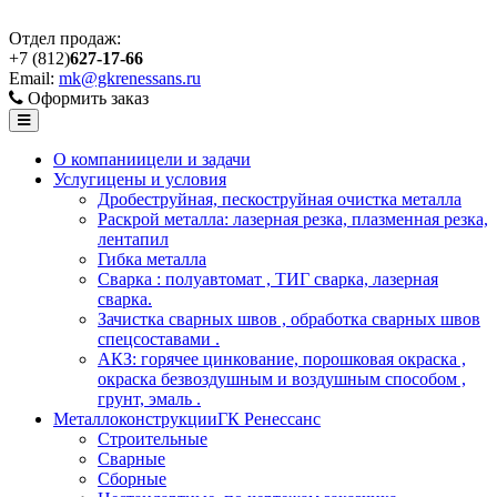
Отдел продаж:
+7 (812)
627-17-66
Email:
mk@gkrenessans.ru
Оформить заказ
О компании
цели и задачи
Услуги
цены и условия
Дробеструйная, пескоструйная очистка металла
Раскрой металла: лазерная резка, плазменная резка,
лентапил
Гибка металла
Сварка : полуавтомат , ТИГ сварка, лазерная
сварка.
Зачистка сварных швов , обработка сварных швов
спецсоставами .
АКЗ: горячее цинкование, порошковая окраска ,
окраска безвоздушным и воздушным способом ,
грунт, эмаль .
Металлоконструкции
ГК Ренессанс
Строительные
Сварные
Сборные