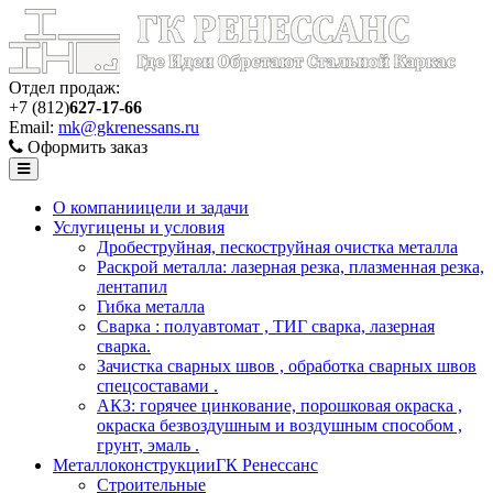
Отдел продаж:
+7 (812)
627-17-66
Email:
mk@gkrenessans.ru
Оформить заказ
О компании
цели и задачи
Услуги
цены и условия
Дробеструйная, пескоструйная очистка металла
Раскрой металла: лазерная резка, плазменная резка,
лентапил
Гибка металла
Сварка : полуавтомат , ТИГ сварка, лазерная
сварка.
Зачистка сварных швов , обработка сварных швов
спецсоставами .
АКЗ: горячее цинкование, порошковая окраска ,
окраска безвоздушным и воздушным способом ,
грунт, эмаль .
Металлоконструкции
ГК Ренессанс
Строительные