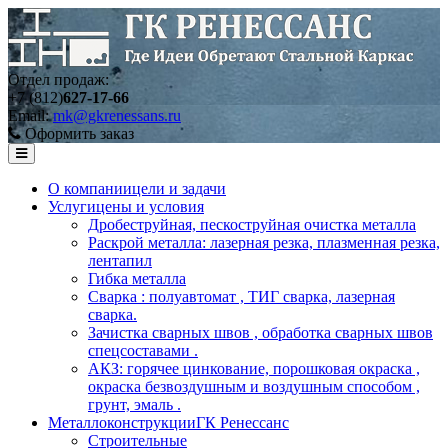
Отдел продаж:
+7 (812)
627-17-66
Email:
mk@gkrenessans.ru
Оформить заказ
О компании
цели и задачи
Услуги
цены и условия
Дробеструйная, пескоструйная очистка металла
Раскрой металла: лазерная резка, плазменная резка,
лентапил
Гибка металла
Сварка : полуавтомат , ТИГ сварка, лазерная
сварка.
Зачистка сварных швов , обработка сварных швов
спецсоставами .
АКЗ: горячее цинкование, порошковая окраска ,
окраска безвоздушным и воздушным способом ,
грунт, эмаль .
Металлоконструкции
ГК Ренессанс
Строительные