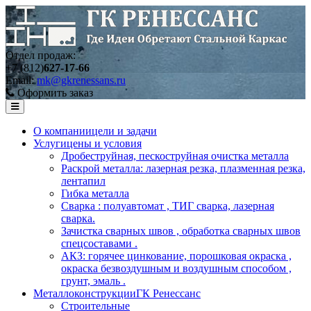
Отдел продаж:
+7 (812)
627-17-66
Email:
mk@gkrenessans.ru
Оформить заказ
О компании
цели и задачи
Услуги
цены и условия
Дробеструйная, пескоструйная очистка металла
Раскрой металла: лазерная резка, плазменная резка,
лентапил
Гибка металла
Сварка : полуавтомат , ТИГ сварка, лазерная
сварка.
Зачистка сварных швов , обработка сварных швов
спецсоставами .
АКЗ: горячее цинкование, порошковая окраска ,
окраска безвоздушным и воздушным способом ,
грунт, эмаль .
Металлоконструкции
ГК Ренессанс
Строительные