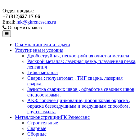
Отдел продаж:
+7 (812)
627-17-66
Email:
mk@gkrenessans.ru
Оформить заказ
О компании
цели и задачи
Услуги
цены и условия
Дробеструйная, пескоструйная очистка металла
Раскрой металла: лазерная резка, плазменная резка,
лентапил
Гибка металла
Сварка : полуавтомат , ТИГ сварка, лазерная
сварка.
Зачистка сварных швов , обработка сварных швов
спецсоставами .
АКЗ: горячее цинкование, порошковая окраска ,
окраска безвоздушным и воздушным способом ,
грунт, эмаль .
Металлоконструкции
ГК Ренессанс
Строительные
Сварные
Сборные