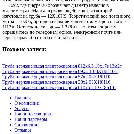
— 20х2, где цифра 20 обозначает диаметр изделия в
миллиметрах. Марка нержавеющей стали, из которой
изготовлена труба — 12Х18Н9. Теоретический вес погонного
метра — 0.9кг, приблизительное количество метров в тонне —
1112м. Остаток на складе — 1.378тн. По всем вопросам
обращайтесь по телефонам офиса, электронной почте или
через форму обратной связи на сайте.
Похожие записи:
Труба нержавеющая электросварная 812х6,3 10х17н13м2т
Труба нержавеющая электросварная 89х3 Т 08Х18Н10Т
Труба нержавеющая электросварная 57х2 08Х18Н10
Труба нержавеющая электросварная 38х2 08Х18Н10
Труба нержавеющая электросварная 610х5 т 12х18н10т
Главная
О компании
Услуги
Наши поставщики
Наши партнеры
Справочник
Отзывы