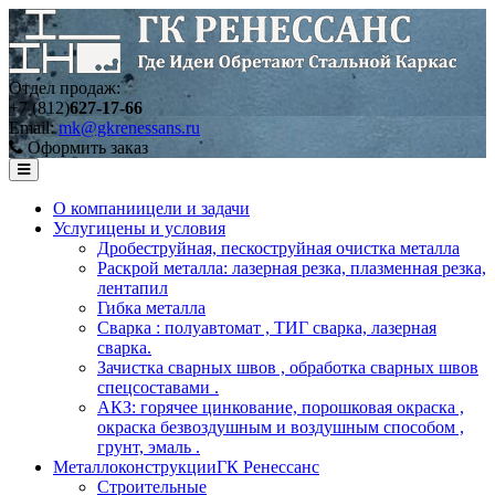
Отдел продаж:
+7 (812)
627-17-66
Email:
mk@gkrenessans.ru
Оформить заказ
О компании
цели и задачи
Услуги
цены и условия
Дробеструйная, пескоструйная очистка металла
Раскрой металла: лазерная резка, плазменная резка,
лентапил
Гибка металла
Сварка : полуавтомат , ТИГ сварка, лазерная
сварка.
Зачистка сварных швов , обработка сварных швов
спецсоставами .
АКЗ: горячее цинкование, порошковая окраска ,
окраска безвоздушным и воздушным способом ,
грунт, эмаль .
Металлоконструкции
ГК Ренессанс
Строительные