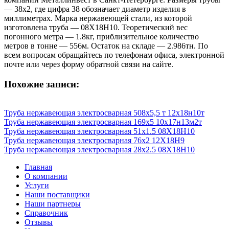
— 38х2, где цифра 38 обозначает диаметр изделия в
миллиметрах. Марка нержавеющей стали, из которой
изготовлена труба — 08Х18Н10. Теоретический вес
погонного метра — 1.8кг, приблизительное количество
метров в тонне — 556м. Остаток на складе — 2.986тн. По
всем вопросам обращайтесь по телефонам офиса, электронной
почте или через форму обратной связи на сайте.
Похожие записи:
Труба нержавеющая электросварная 508х5,5 т 12х18н10т
Труба нержавеющая электросварная 169х5 10х17н13м2т
Труба нержавеющая электросварная 51х1.5 08Х18Н10
Труба нержавеющая электросварная 76х2 12Х18Н9
Труба нержавеющая электросварная 28х2.5 08Х18Н10
Главная
О компании
Услуги
Наши поставщики
Наши партнеры
Справочник
Отзывы