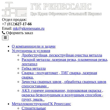
Отдел продаж:
+7 (812)
627-17-66
Email:
mk@gkrenessans.ru
Оформить заказ
О компании
цели и задачи
Услуги
цены и условия
Дробеструйная, пескоструйная очистка металла
Раскрой металла: лазерная резка, плазменная резка,
лентапил
Гибка металла
Сварка : полуавтомат , ТИГ сварка, лазерная
сварка.
Зачистка сварных швов , обработка сварных швов
спецсоставами .
АКЗ: горячее цинкование, порошковая окраска ,
окраска безвоздушным и воздушным способом ,
грунт, эмаль .
Металлоконструкции
ГК Ренессанс
Строительные