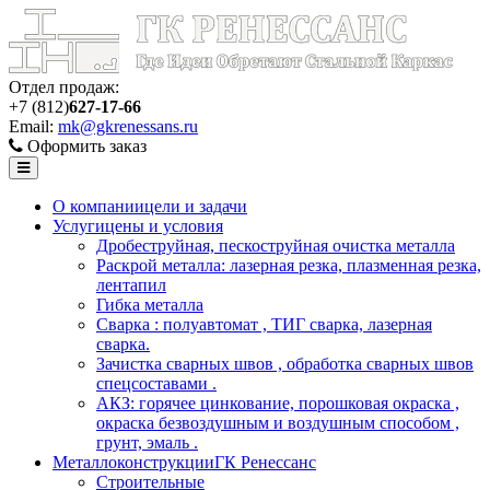
Отдел продаж:
+7 (812)
627-17-66
Email:
mk@gkrenessans.ru
Оформить заказ
О компании
цели и задачи
Услуги
цены и условия
Дробеструйная, пескоструйная очистка металла
Раскрой металла: лазерная резка, плазменная резка,
лентапил
Гибка металла
Сварка : полуавтомат , ТИГ сварка, лазерная
сварка.
Зачистка сварных швов , обработка сварных швов
спецсоставами .
АКЗ: горячее цинкование, порошковая окраска ,
окраска безвоздушным и воздушным способом ,
грунт, эмаль .
Металлоконструкции
ГК Ренессанс
Строительные