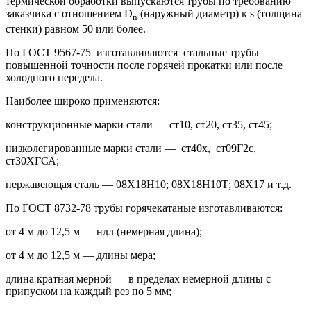
термической обработки выпускаются трубы по требованию
заказчика с отношением D
(наружный диаметр) к s (толщина
n
стенки) равном 50 или более.
По ГОСТ 9567-75 изготавливаются стальные трубы
повышенной точности после горячей прокатки или после
холодного передела.
Наиболее широко применяются:
конструкционные марки стали — ст10, ст20, ст35, ст45;
низколегированные марки стали — ст40х, ст09Г2с,
ст30ХГСА;
нержавеющая сталь — 08Х18Н10; 08Х18Н10Т; 08Х17 и т.д.
По ГОСТ 8732-78 трубы горячекатаные изготавливаются:
от 4 м до 12,5 м — ндл (немерная длина);
от 4 м до 12,5 м — длины мера;
длина кратная мерной — в пределах немерной длины с
припуском на каждый рез по 5 мм;