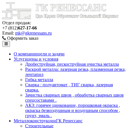
Отдел продаж:
+7 (812)
627-17-66
Email:
mk@gkrenessans.ru
Оформить заказ
О компании
цели и задачи
Услуги
цены и условия
Дробеструйная, пескоструйная очистка металла
Раскрой металла: лазерная резка, плазменная резка,
лентапил
Гибка металла
Сварка : полуавтомат , ТИГ сварка, лазерная
сварка.
Зачистка сварных швов , обработка сварных швов
спецсоставами .
АКЗ: горячее цинкование, порошковая окраска ,
окраска безвоздушным и воздушным способом ,
грунт, эмаль .
Металлоконструкции
ГК Ренессанс
Строительные