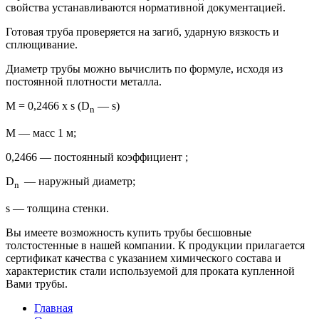
свойства устанавливаются нормативной документацией.
Готовая труба проверяется на загиб, ударную вязкость и
сплющивание.
Диаметр трубы можно вычислить по формуле, исходя из
постоянной плотности металла.
М = 0,2466 х s (D
— s)
n
М — масс 1 м;
0,2466 — постоянный коэффициент ;
D
— наружный диаметр;
n
s — толщина стенки.
Вы имеете возможность купить трубы бесшовные
толстостенные в нашей компании. К продукции прилагается
сертификат качества с указанием химического состава и
характеристик стали используемой для проката купленной
Вами трубы.
Главная