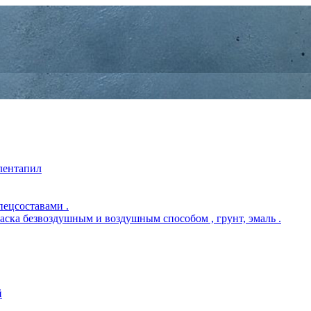
 лентапил
пецсоставами .
раска безвоздушным и воздушным способом , грунт, эмаль .
й