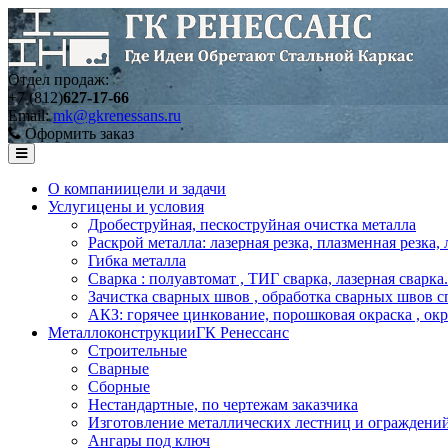
Отдел продаж:
+7 (812)
627-17-66
Email:
mk@gkrenessans.ru
Оформить заказ
О компании
цели и задачи
Услуги
цены и условия
Дробеструйная, пескоструйная очистка металла
Раскрой металла: лазерная резка, плазменная резка,
Гибка металла
Сварка : полуавтомат , ТИГ сварка, лазерная сварка.
Зачистка сварных швов , обработка сварных швов с
АКЗ: горячее цинкование, порошковая окраска , ок
Металлоконструкции
ГК Ренессанс
Строительные
Сварные
Сборные
Нестандартные, по чертежам заказчика
Изготовление металлических лестниц и ограждени
Ангары под ключ