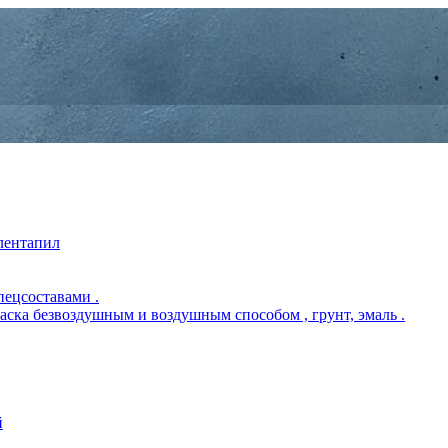
 лентапил
пецсоставами .
раска безвоздушным и воздушным способом , грунт, эмаль .
й