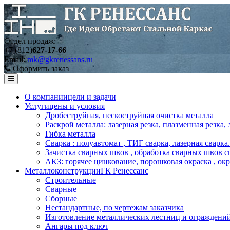
Отдел продаж:
+7 (812)
627-17-66
Email:
mk@gkrenessans.ru
Оформить заказ
О компании
цели и задачи
Услуги
цены и условия
Дробеструйная, пескоструйная очистка металла
Раскрой металла: лазерная резка, плазменная резка,
Гибка металла
Сварка : полуавтомат , ТИГ сварка, лазерная сварка.
Зачистка сварных швов , обработка сварных швов с
АКЗ: горячее цинкование, порошковая окраска , ок
Металлоконструкции
ГК Ренессанс
Строительные
Сварные
Сборные
Нестандартные, по чертежам заказчика
Изготовление металлических лестниц и ограждени
Ангары под ключ