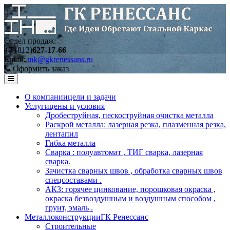
Отдел продаж:
+7 (812)
627-17-66
Email:
mk@gkrenessans.ru
Оформить заказ
О компании
цели и задачи
Услуги
цены и условия
Дробеструйная, пескоструйная очистка металла
Раскрой металла: лазерная резка, плазменная резка,
лентапил
Гибка металла
Сварка : полуавтомат , ТИГ сварка, лазерная
сварка.
Зачистка сварных швов , обработка сварных швов
спецсоставами .
АКЗ: горячее цинкование, порошковая окраска ,
окраска безвоздушным и воздушным способом ,
грунт, эмаль .
Металлоконструкции
ГК Ренессанс
Строительные