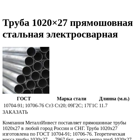
Труба 1020×27 прямошовная
стальная электросварная
ГОСТ
Марка стали
Длинна (м.п.)
10704-91; 10706-76
Ст3 Ст20; 09Г2С; 17Г1С
11.7
ЗАКАЗАТЬ
Компания МеталлИнвест поставляет прямошовнае трубы
1020х27 в любой город России и СНГ. Труба 1020х27
изготовлена по ГОСТ 10704-91; 10706-76. Теоретическая
масса трубы 1020х27 — 7967.6кг., масса метра труб 1020х27