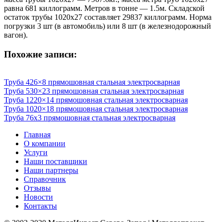
равна 681 киллограмм. Метров в тонне — 1.5м. Складской
остаток трубы 1020х27 составляет 29837 киллограмм. Норма
погрузки 3 шт (в автомобиль) или 8 шт (в железнодорожный
вагон).
Похожие записи:
Труба 426×8 прямошовная стальная электросварная
Труба 530×23 прямошовная стальная электросварная
Труба 1220×14 прямошовная стальная электросварная
Труба 1020×18 прямошовная стальная электросварная
Труба 76х3 прямошовная стальная электросварная
Главная
О компании
Услуги
Наши поставщики
Наши партнеры
Справочник
Отзывы
Новости
Контакты