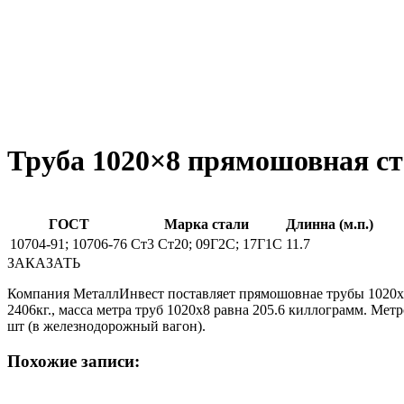
Труба 1020×8 прямошовная ст
ГОСТ
Марка стали
Длинна (м.п.)
10704-91; 10706-76
Ст3 Ст20; 09Г2С; 17Г1С
11.7
ЗАКАЗАТЬ
Компания МеталлИнвест поставляет прямошовнае трубы 1020х8 
2406кг., масса метра труб 1020х8 равна 205.6 киллограмм. Мет
шт (в железнодорожный вагон).
Похожие записи: