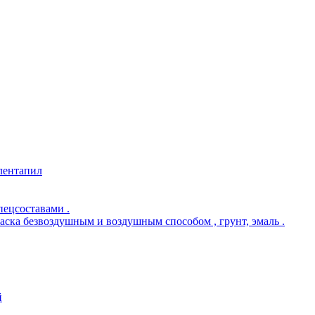
 лентапил
пецсоставами .
раска безвоздушным и воздушным способом , грунт, эмаль .
й