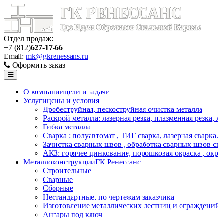
Отдел продаж:
+7 (812)
627-17-66
Email:
mk@gkrenessans.ru
Оформить заказ
О компании
цели и задачи
Услуги
цены и условия
Дробеструйная, пескоструйная очистка металла
Раскрой металла: лазерная резка, плазменная резка,
Гибка металла
Сварка : полуавтомат , ТИГ сварка, лазерная сварка.
Зачистка сварных швов , обработка сварных швов с
АКЗ: горячее цинкование, порошковая окраска , ок
Металлоконструкции
ГК Ренессанс
Строительные
Сварные
Сборные
Нестандартные, по чертежам заказчика
Изготовление металлических лестниц и ограждени
Ангары под ключ