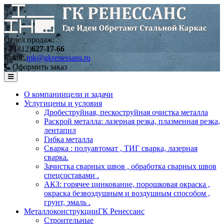
Отдел продаж:
+7 (812)
627-17-66
Email:
mk@gkrenessans.ru
Оформить заказ
О компании
цели и задачи
Услуги
цены и условия
Дробеструйная, пескоструйная очистка металла
Раскрой металла: лазерная резка, плазменная резка,
лентапил
Гибка металла
Сварка : полуавтомат , ТИГ сварка, лазерная
сварка.
Зачистка сварных швов , обработка сварных швов
спецсоставами .
АКЗ: горячее цинкование, порошковая окраска ,
окраска безвоздушным и воздушным способом ,
грунт, эмаль .
Металлоконструкции
ГК Ренессанс
Строительные