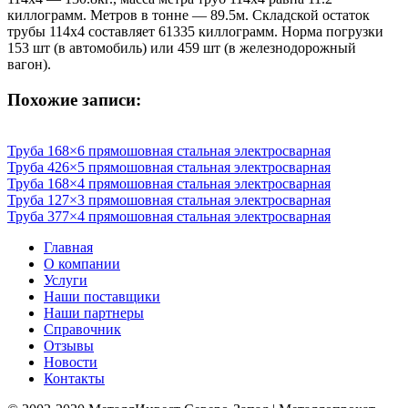
киллограмм. Метров в тонне — 89.5м. Складской остаток
трубы 114х4 составляет 61335 киллограмм. Норма погрузки
153 шт (в автомобиль) или 459 шт (в железнодорожный
вагон).
Похожие записи:
Труба 168×6 прямошовная стальная электросварная
Труба 426×5 прямошовная стальная электросварная
Труба 168×4 прямошовная стальная электросварная
Труба 127×3 прямошовная стальная электросварная
Труба 377×4 прямошовная стальная электросварная
Главная
О компании
Услуги
Наши поставщики
Наши партнеры
Справочник
Отзывы
Новости
Контакты