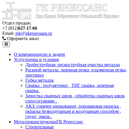
Отдел продаж:
+7 (812)
627-17-66
Email:
mk@gkrenessans.ru
Оформить заказ
О компании
цели и задачи
Услуги
цены и условия
Дробеструйная, пескоструйная очистка металла
Раскрой металла: лазерная резка, плазменная резка,
лентапил
Гибка металла
Сварка : полуавтомат , ТИГ сварка, лазерная
сварка.
Зачистка сварных швов , обработка сварных швов
спецсоставами .
АКЗ: горячее цинкование, порошковая окраска ,
окраска безвоздушным и воздушным способом ,
грунт, эмаль .
Металлоконструкции
ГК Ренессанс
Строительные