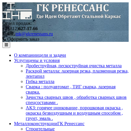
Отдел продаж:
+7 (812)
627-17-66
Email:
mk@gkrenessans.ru
Оформить заказ
О компании
цели и задачи
Услуги
цены и условия
Дробеструйная, пескоструйная очистка металла
Раскрой металла: лазерная резка, плазменная резка,
лентапил
Гибка металла
Сварка : полуавтомат , ТИГ сварка, лазерная
сварка.
Зачистка сварных швов , обработка сварных швов
спецсоставами .
АКЗ: горячее цинкование, порошковая окраска ,
окраска безвоздушным и воздушным способом ,
грунт, эмаль .
Металлоконструкции
ГК Ренессанс
Строительные