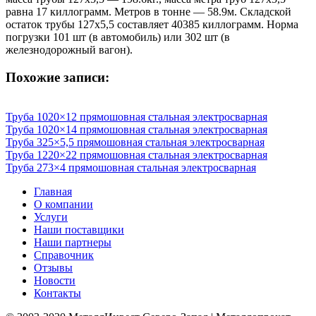
равна 17 киллограмм. Метров в тонне — 58.9м. Складской
остаток трубы 127х5,5 составляет 40385 киллограмм. Норма
погрузки 101 шт (в автомобиль) или 302 шт (в
железнодорожный вагон).
Похожие записи:
Труба 1020×12 прямошовная стальная электросварная
Труба 1020×14 прямошовная стальная электросварная
Труба 325×5,5 прямошовная стальная электросварная
Труба 1220×22 прямошовная стальная электросварная
Труба 273×4 прямошовная стальная электросварная
Главная
О компании
Услуги
Наши поставщики
Наши партнеры
Справочник
Отзывы
Новости
Контакты