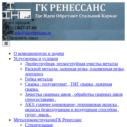
Отдел продаж:
+7 (812)
627-17-66
Email:
mk@gkrenessans.ru
Оформить заказ
О компании
цели и задачи
Услуги
цены и условия
Дробеструйная, пескоструйная очистка металла
Раскрой металла: лазерная резка, плазменная резка,
лентапил
Гибка металла
Сварка : полуавтомат , ТИГ сварка, лазерная
сварка.
Зачистка сварных швов , обработка сварных швов
спецсоставами .
АКЗ: горячее цинкование, порошковая окраска ,
окраска безвоздушным и воздушным способом ,
грунт, эмаль .
Металлоконструкции
ГК Ренессанс
Строительные