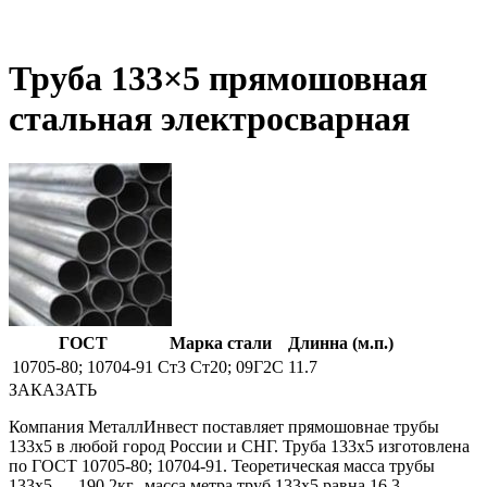
Труба 133×5 прямошовная
стальная электросварная
ГОСТ
Марка стали
Длинна (м.п.)
10705-80; 10704-91
Ст3 Ст20; 09Г2С
11.7
ЗАКАЗАТЬ
Компания МеталлИнвест поставляет прямошовнае трубы
133х5 в любой город России и СНГ. Труба 133х5 изготовлена
по ГОСТ 10705-80; 10704-91. Теоретическая масса трубы
133х5 — 190.2кг., масса метра труб 133х5 равна 16.3