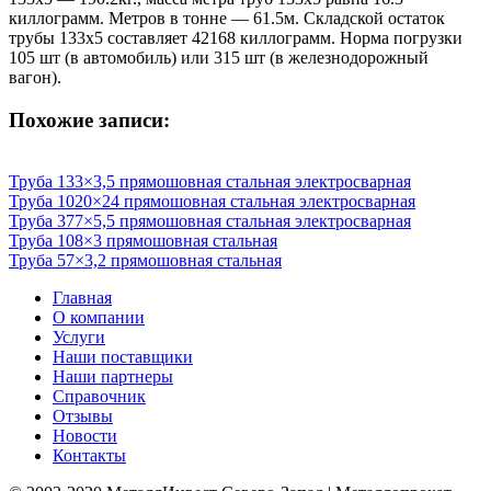
киллограмм. Метров в тонне — 61.5м. Складской остаток
трубы 133х5 составляет 42168 киллограмм. Норма погрузки
105 шт (в автомобиль) или 315 шт (в железнодорожный
вагон).
Похожие записи:
Труба 133×3,5 прямошовная стальная электросварная
Труба 1020×24 прямошовная стальная электросварная
Труба 377×5,5 прямошовная стальная электросварная
Труба 108×3 прямошовная стальная
Труба 57×3,2 прямошовная стальная
Главная
О компании
Услуги
Наши поставщики
Наши партнеры
Справочник
Отзывы
Новости
Контакты