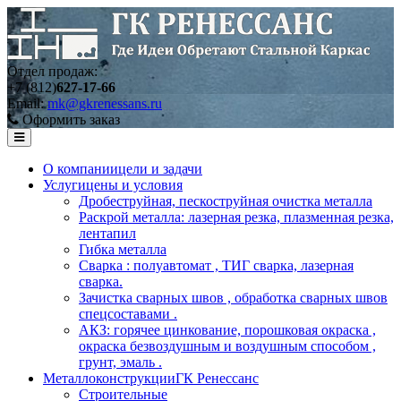
Отдел продаж:
+7 (812)
627-17-66
Email:
mk@gkrenessans.ru
Оформить заказ
О компании
цели и задачи
Услуги
цены и условия
Дробеструйная, пескоструйная очистка металла
Раскрой металла: лазерная резка, плазменная резка,
лентапил
Гибка металла
Сварка : полуавтомат , ТИГ сварка, лазерная
сварка.
Зачистка сварных швов , обработка сварных швов
спецсоставами .
АКЗ: горячее цинкование, порошковая окраска ,
окраска безвоздушным и воздушным способом ,
грунт, эмаль .
Металлоконструкции
ГК Ренессанс
Строительные