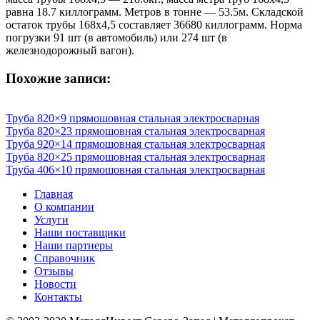
равна 18.7 киллограмм. Метров в тонне — 53.5м. Складской
остаток трубы 168х4,5 составляет 36680 киллограмм. Норма
погрузки 91 шт (в автомобиль) или 274 шт (в
железнодорожный вагон).
Похожие записи:
Труба 820×9 прямошовная стальная электросварная
Труба 820×23 прямошовная стальная электросварная
Труба 920×14 прямошовная стальная электросварная
Труба 820×25 прямошовная стальная электросварная
Труба 406×10 прямошовная стальная электросварная
Главная
О компании
Услуги
Наши поставщики
Наши партнеры
Справочник
Отзывы
Новости
Контакты