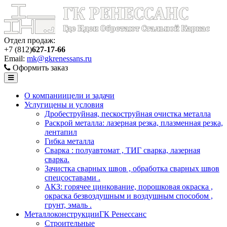
Отдел продаж:
+7 (812)
627-17-66
Email:
mk@gkrenessans.ru
Оформить заказ
О компании
цели и задачи
Услуги
цены и условия
Дробеструйная, пескоструйная очистка металла
Раскрой металла: лазерная резка, плазменная резка,
лентапил
Гибка металла
Сварка : полуавтомат , ТИГ сварка, лазерная
сварка.
Зачистка сварных швов , обработка сварных швов
спецсоставами .
АКЗ: горячее цинкование, порошковая окраска ,
окраска безвоздушным и воздушным способом ,
грунт, эмаль .
Металлоконструкции
ГК Ренессанс
Строительные