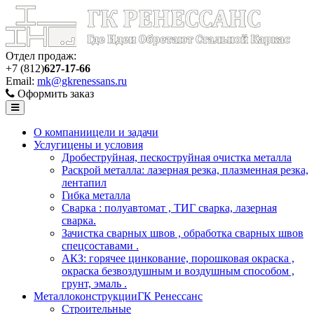
Отдел продаж:
+7 (812)
627-17-66
Email:
mk@gkrenessans.ru
Оформить заказ
О компании
цели и задачи
Услуги
цены и условия
Дробеструйная, пескоструйная очистка металла
Раскрой металла: лазерная резка, плазменная резка,
лентапил
Гибка металла
Сварка : полуавтомат , ТИГ сварка, лазерная
сварка.
Зачистка сварных швов , обработка сварных швов
спецсоставами .
АКЗ: горячее цинкование, порошковая окраска ,
окраска безвоздушным и воздушным способом ,
грунт, эмаль .
Металлоконструкции
ГК Ренессанс
Строительные