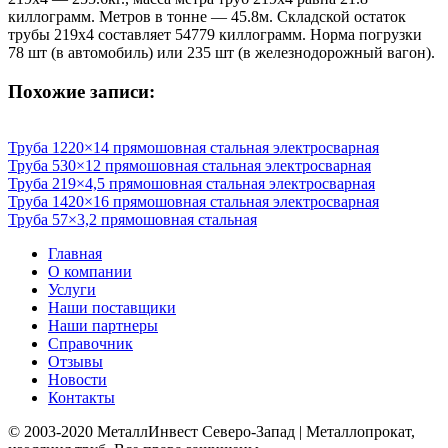
киллограмм. Метров в тонне — 45.8м. Складской остаток
трубы 219х4 составляет 54779 киллограмм. Норма погрузки
78 шт (в автомобиль) или 235 шт (в железнодорожный вагон).
Похожие записи:
Труба 1220×14 прямошовная стальная электросварная
Труба 530×12 прямошовная стальная электросварная
Труба 219×4,5 прямошовная стальная электросварная
Труба 1420×16 прямошовная стальная электросварная
Труба 57×3,2 прямошовная стальная
Главная
О компании
Услуги
Наши поставщики
Наши партнеры
Справочник
Отзывы
Новости
Контакты
© 2003-2020 МеталлИнвест Северо-Запад | Металлопрокат,