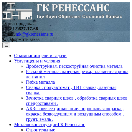
Отдел продаж:
+7 (812)
627-17-66
Email:
mk@gkrenessans.ru
Оформить заказ
О компании
цели и задачи
Услуги
цены и условия
Дробеструйная, пескоструйная очистка металла
Раскрой металла: лазерная резка, плазменная резка,
лентапил
Гибка металла
Сварка : полуавтомат , ТИГ сварка, лазерная
сварка.
Зачистка сварных швов , обработка сварных швов
спецсоставами .
АКЗ: горячее цинкование, порошковая окраска ,
окраска безвоздушным и воздушным способом ,
грунт, эмаль .
Металлоконструкции
ГК Ренессанс
Строительные