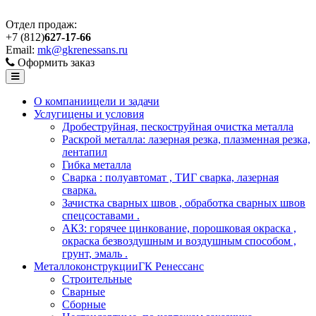
Отдел продаж:
+7 (812)
627-17-66
Email:
mk@gkrenessans.ru
Оформить заказ
О компании
цели и задачи
Услуги
цены и условия
Дробеструйная, пескоструйная очистка металла
Раскрой металла: лазерная резка, плазменная резка,
лентапил
Гибка металла
Сварка : полуавтомат , ТИГ сварка, лазерная
сварка.
Зачистка сварных швов , обработка сварных швов
спецсоставами .
АКЗ: горячее цинкование, порошковая окраска ,
окраска безвоздушным и воздушным способом ,
грунт, эмаль .
Металлоконструкции
ГК Ренессанс
Строительные
Сварные
Сборные