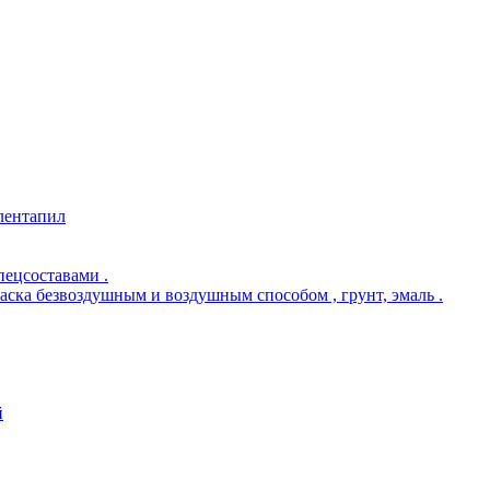
 лентапил
пецсоставами .
раска безвоздушным и воздушным способом , грунт, эмаль .
й