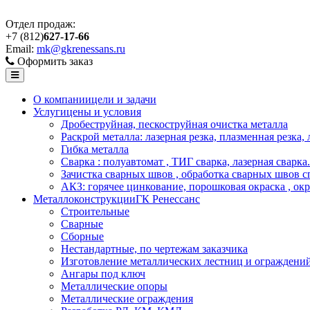
Отдел продаж:
+7 (812)
627-17-66
Email:
mk@gkrenessans.ru
Оформить заказ
О компании
цели и задачи
Услуги
цены и условия
Дробеструйная, пескоструйная очистка металла
Раскрой металла: лазерная резка, плазменная резка,
Гибка металла
Сварка : полуавтомат , ТИГ сварка, лазерная сварка.
Зачистка сварных швов , обработка сварных швов с
АКЗ: горячее цинкование, порошковая окраска , ок
Металлоконструкции
ГК Ренессанс
Строительные
Сварные
Сборные
Нестандартные, по чертежам заказчика
Изготовление металлических лестниц и ограждени
Ангары под ключ
Металлические опоры
Металлические ограждения