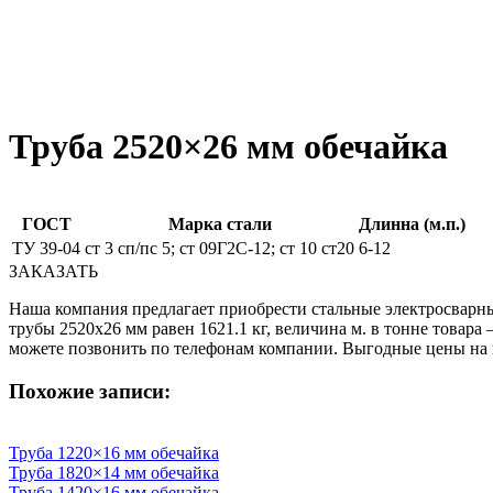
Труба 2520×26 мм обечайка
ГОСТ
Марка стали
Длинна (м.п.)
ТУ 39-04
ст 3 сп/пс 5; ст 09Г2С-12; ст 10 ст20
6-12
ЗАКАЗАТЬ
Наша компания предлагает приобрести стальные электросварны
трубы 2520х26 мм равен 1621.1 кг, величина м. в тонне товар
можете позвонить по телефонам компании. Выгодные цены н
Похожие записи:
Труба 1220×16 мм обечайка
Труба 1820×14 мм обечайка
Труба 1420×16 мм обечайка