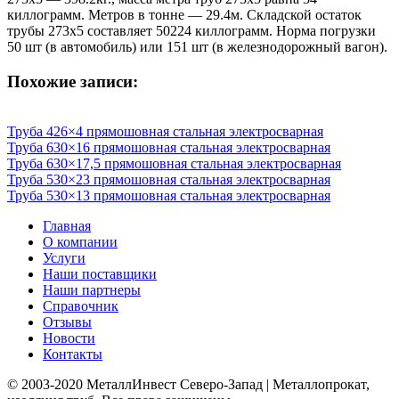
киллограмм. Метров в тонне — 29.4м. Складской остаток
трубы 273х5 составляет 50224 киллограмм. Норма погрузки
50 шт (в автомобиль) или 151 шт (в железнодорожный вагон).
Похожие записи:
Труба 426×4 прямошовная стальная электросварная
Труба 630×16 прямошовная стальная электросварная
Труба 630×17,5 прямошовная стальная электросварная
Труба 530×23 прямошовная стальная электросварная
Труба 530×13 прямошовная стальная электросварная
Главная
О компании
Услуги
Наши поставщики
Наши партнеры
Справочник
Отзывы
Новости
Контакты
© 2003-2020 МеталлИнвест Северо-Запад | Металлопрокат,