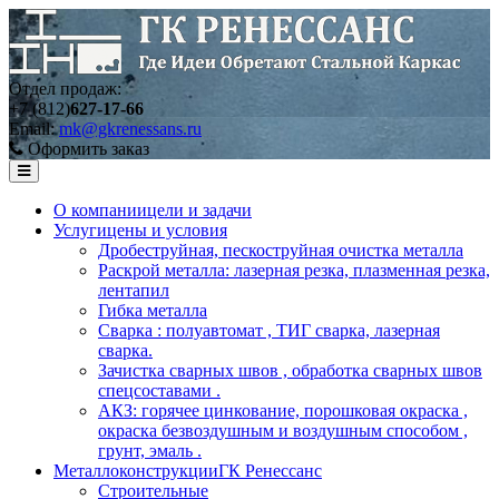
Отдел продаж:
+7 (812)
627-17-66
Email:
mk@gkrenessans.ru
Оформить заказ
О компании
цели и задачи
Услуги
цены и условия
Дробеструйная, пескоструйная очистка металла
Раскрой металла: лазерная резка, плазменная резка,
лентапил
Гибка металла
Сварка : полуавтомат , ТИГ сварка, лазерная
сварка.
Зачистка сварных швов , обработка сварных швов
спецсоставами .
АКЗ: горячее цинкование, порошковая окраска ,
окраска безвоздушным и воздушным способом ,
грунт, эмаль .
Металлоконструкции
ГК Ренессанс
Строительные