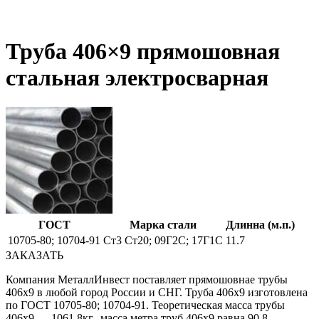
Труба 406×9 прямошовная
стальная электросварная
ГОСТ
Марка стали
Длинна (м.п.)
10705-80; 10704-91
Ст3 Ст20; 09Г2С; 17Г1С
11.7
ЗАКАЗАТЬ
Компания МеталлИнвест поставляет прямошовнае трубы
406х9 в любой город России и СНГ. Труба 406х9 изготовлена
по ГОСТ 10705-80; 10704-91. Теоретическая масса трубы
406х9 — 1061.8кг., масса метра труб 406х9 равна 90.8