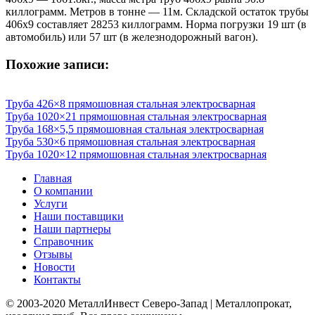
киллограмм. Метров в тонне — 11м. Складской остаток трубы
406х9 составляет 28253 киллограмм. Норма погрузки 19 шт (в
автомобиль) или 57 шт (в железнодорожный вагон).
Похожие записи:
Труба 426×8 прямошовная стальная электросварная
Труба 1020×21 прямошовная стальная электросварная
Труба 168×5,5 прямошовная стальная электросварная
Труба 530×6 прямошовная стальная электросварная
Труба 1020×12 прямошовная стальная электросварная
Главная
О компании
Услуги
Наши поставщики
Наши партнеры
Справочник
Отзывы
Новости
Контакты
© 2003-2020 МеталлИнвест Северо-Запад | Металлопрокат,