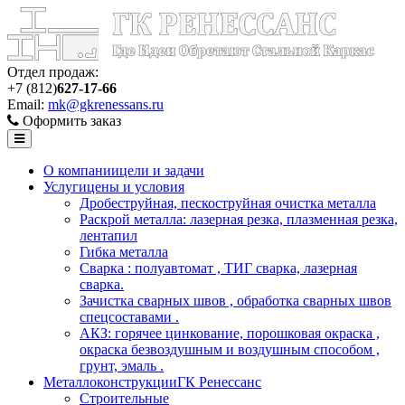
Отдел продаж:
+7 (812)
627-17-66
Email:
mk@gkrenessans.ru
Оформить заказ
О компании
цели и задачи
Услуги
цены и условия
Дробеструйная, пескоструйная очистка металла
Раскрой металла: лазерная резка, плазменная резка,
лентапил
Гибка металла
Сварка : полуавтомат , ТИГ сварка, лазерная
сварка.
Зачистка сварных швов , обработка сварных швов
спецсоставами .
АКЗ: горячее цинкование, порошковая окраска ,
окраска безвоздушным и воздушным способом ,
грунт, эмаль .
Металлоконструкции
ГК Ренессанс
Строительные