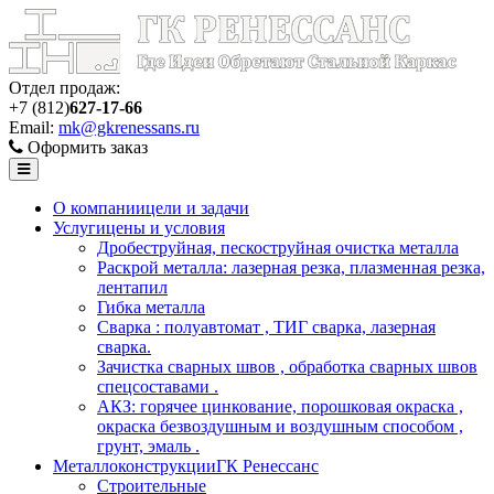
Отдел продаж:
+7 (812)
627-17-66
Email:
mk@gkrenessans.ru
Оформить заказ
О компании
цели и задачи
Услуги
цены и условия
Дробеструйная, пескоструйная очистка металла
Раскрой металла: лазерная резка, плазменная резка,
лентапил
Гибка металла
Сварка : полуавтомат , ТИГ сварка, лазерная
сварка.
Зачистка сварных швов , обработка сварных швов
спецсоставами .
АКЗ: горячее цинкование, порошковая окраска ,
окраска безвоздушным и воздушным способом ,
грунт, эмаль .
Металлоконструкции
ГК Ренессанс
Строительные