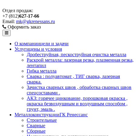
Отдел продаж:
+7 (812)
627-17-66
Email:
mk@gkrenessans.ru
Оформить заказ
О компании
цели и задачи
Услуги
цены и условия
Дробеструйная, пескоструйная очистка металла
Раскрой металла: лазерная резка, плазменная резка,
лентапил
Гибка металла
Сварка : полуавтомат , ТИГ сварка, лазерная
сварка.
Зачистка сварных швов , обработка сварных швов
спецсоставами .
АКЗ: горячее цинкование, порошковая окраска ,
окраска безвоздушным и воздушным способом ,
грунт, эмаль .
Металлоконструкции
ГК Ренессанс
Строительные
Сварные
Сборные