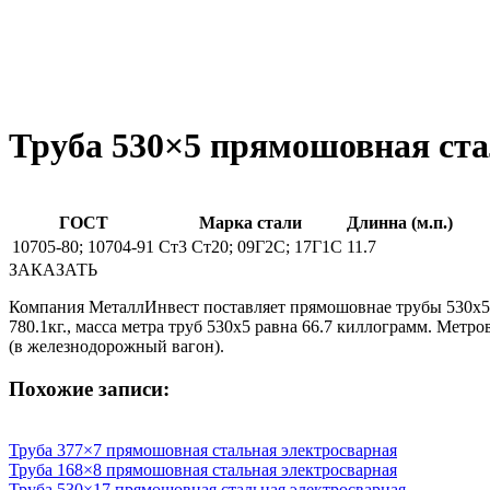
Труба 530×5 прямошовная ста
ГОСТ
Марка стали
Длинна (м.п.)
10705-80; 10704-91
Ст3 Ст20; 09Г2С; 17Г1С
11.7
ЗАКАЗАТЬ
Компания МеталлИнвест поставляет прямошовнае трубы 530х5 в
780.1кг., масса метра труб 530х5 равна 66.7 киллограмм. Метр
(в железнодорожный вагон).
Похожие записи:
Труба 377×7 прямошовная стальная электросварная
Труба 168×8 прямошовная стальная электросварная
Труба 530×17 прямошовная стальная электросварная