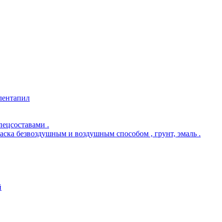
 лентапил
пецсоставами .
раска безвоздушным и воздушным способом , грунт, эмаль .
й