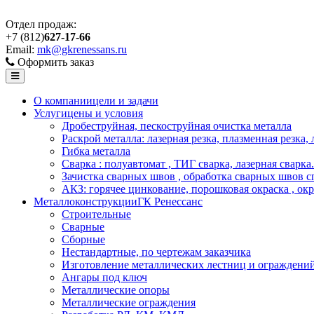
Отдел продаж:
+7 (812)
627-17-66
Email:
mk@gkrenessans.ru
Оформить заказ
О компании
цели и задачи
Услуги
цены и условия
Дробеструйная, пескоструйная очистка металла
Раскрой металла: лазерная резка, плазменная резка,
Гибка металла
Сварка : полуавтомат , ТИГ сварка, лазерная сварка.
Зачистка сварных швов , обработка сварных швов с
АКЗ: горячее цинкование, порошковая окраска , ок
Металлоконструкции
ГК Ренессанс
Строительные
Сварные
Сборные
Нестандартные, по чертежам заказчика
Изготовление металлических лестниц и ограждени
Ангары под ключ
Металлические опоры
Металлические ограждения