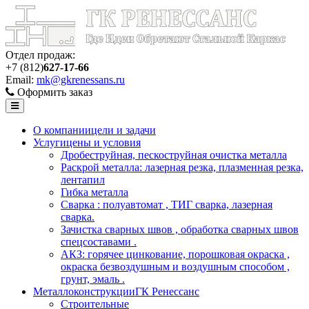
Отдел продаж:
+7 (812)
627-17-66
Email:
mk@gkrenessans.ru
Оформить заказ
О компании
цели и задачи
Услуги
цены и условия
Дробеструйная, пескоструйная очистка металла
Раскрой металла: лазерная резка, плазменная резка,
лентапил
Гибка металла
Сварка : полуавтомат , ТИГ сварка, лазерная
сварка.
Зачистка сварных швов , обработка сварных швов
спецсоставами .
АКЗ: горячее цинкование, порошковая окраска ,
окраска безвоздушным и воздушным способом ,
грунт, эмаль .
Металлоконструкции
ГК Ренессанс
Строительные