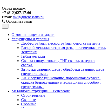
Отдел продаж:
+7 (812)
627-17-66
Email:
mk@gkrenessans.ru
Оформить заказ
О компании
цели и задачи
Услуги
цены и условия
Дробеструйная, пескоструйная очистка металла
Раскрой металла: лазерная резка, плазменная резка,
лентапил
Гибка металла
Сварка : полуавтомат , ТИГ сварка, лазерная
сварка.
Зачистка сварных швов , обработка сварных швов
спецсоставами .
АКЗ: горячее цинкование, порошковая окраска ,
окраска безвоздушным и воздушным способом ,
грунт, эмаль .
Металлоконструкции
ГК Ренессанс
Строительные
Сварные
Сборные