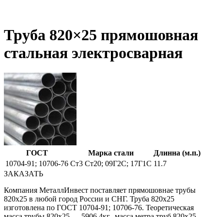
Труба 820×25 прямошовная
стальная электросварная
ГОСТ
Марка стали
Длинна (м.п.)
10704-91; 10706-76
Ст3 Ст20; 09Г2С; 17Г1С
11.7
ЗАКАЗАТЬ
Компания МеталлИнвест поставляет прямошовнае трубы
820х25 в любой город России и СНГ. Труба 820х25
изготовлена по ГОСТ 10704-91; 10706-76. Теоретическая
масса трубы 820х25 — 5906.4кг., масса метра труб 820х25