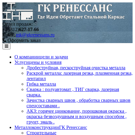
Отдел продаж:
+7 (812)
627-17-66
Email:
mk@gkrenessans.ru
Оформить заказ
О компании
цели и задачи
Услуги
цены и условия
Дробеструйная, пескоструйная очистка металла
Раскрой металла: лазерная резка, плазменная резка,
лентапил
Гибка металла
Сварка : полуавтомат , ТИГ сварка, лазерная
сварка.
Зачистка сварных швов , обработка сварных швов
спецсоставами .
АКЗ: горячее цинкование, порошковая окраска ,
окраска безвоздушным и воздушным способом ,
грунт, эмаль .
Металлоконструкции
ГК Ренессанс
Строительные