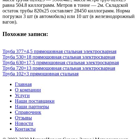
равна 504.8 киллограмм. Метров в тонне — 2м. Складской
остаток трубы 820х25 составляет 28450 киллограмм. Норма
погрузки 3 шт (в автомобиль) или 10 шт (в железнодорожный
вагон).
Похожие записи:
Труба 377×4,5 прямошовная стальная электросварная
Труба 530×18 прямошовная стальная электросварная
Труба 630×17,5 прямошовная стальная электросварная
Труба 720×13 прямошовная стальная электросварная
Труба 102×3 прямошовная стальная
Главная
О компании
Услуги
Наши поставщики
Наши партнеры
Справочник
Отзывы
Новости
Контакты