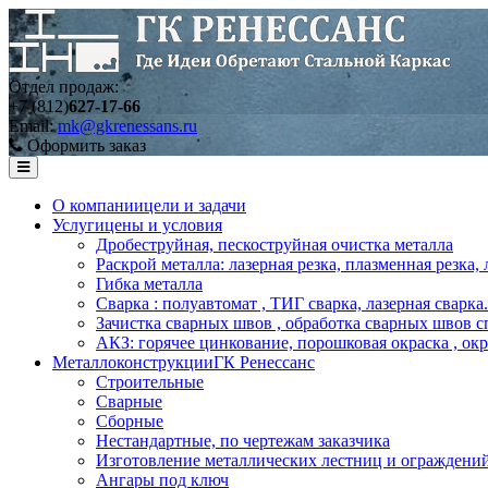
Отдел продаж:
+7 (812)
627-17-66
Email:
mk@gkrenessans.ru
Оформить заказ
О компании
цели и задачи
Услуги
цены и условия
Дробеструйная, пескоструйная очистка металла
Раскрой металла: лазерная резка, плазменная резка,
Гибка металла
Сварка : полуавтомат , ТИГ сварка, лазерная сварка.
Зачистка сварных швов , обработка сварных швов с
АКЗ: горячее цинкование, порошковая окраска , ок
Металлоконструкции
ГК Ренессанс
Строительные
Сварные
Сборные
Нестандартные, по чертежам заказчика
Изготовление металлических лестниц и ограждени
Ангары под ключ