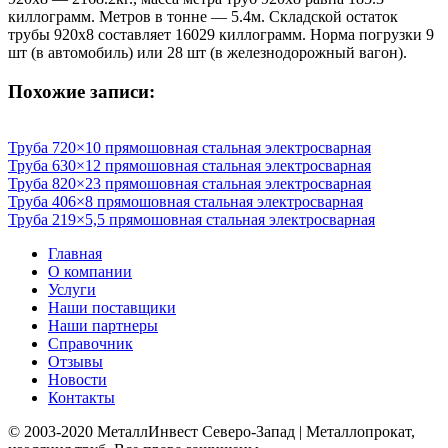
киллограмм. Метров в тонне — 5.4м. Складской остаток
трубы 920х8 составляет 16029 киллограмм. Норма погрузки 9
шт (в автомобиль) или 28 шт (в железнодорожный вагон).
Похожие записи:
Труба 720×10 прямошовная стальная электросварная
Труба 630×12 прямошовная стальная электросварная
Труба 820×23 прямошовная стальная электросварная
Труба 406×8 прямошовная стальная электросварная
Труба 219×5,5 прямошовная стальная электросварная
Главная
О компании
Услуги
Наши поставщики
Наши партнеры
Справочник
Отзывы
Новости
Контакты
© 2003-2020 МеталлИнвест Северо-Запад | Металлопрокат,