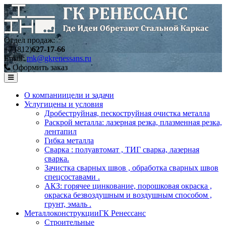
Отдел продаж:
+7 (812)
627-17-66
Email:
mk@gkrenessans.ru
Оформить заказ
О компании
цели и задачи
Услуги
цены и условия
Дробеструйная, пескоструйная очистка металла
Раскрой металла: лазерная резка, плазменная резка,
лентапил
Гибка металла
Сварка : полуавтомат , ТИГ сварка, лазерная
сварка.
Зачистка сварных швов , обработка сварных швов
спецсоставами .
АКЗ: горячее цинкование, порошковая окраска ,
окраска безвоздушным и воздушным способом ,
грунт, эмаль .
Металлоконструкции
ГК Ренессанс
Строительные