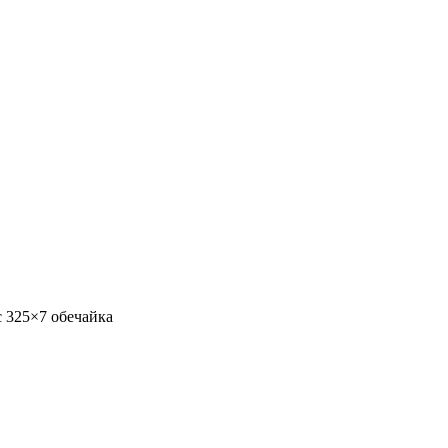
c 325×7 обечайка