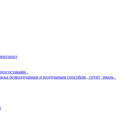
 лентапил
пецсоставами .
раска безвоздушным и воздушным способом , грунт, эмаль .
й