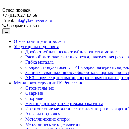
Отдел продаж:
+7 (812)
627-17-66
Email:
mk@gkrenessans.ru
Оформить заказ
О компании
цели и задачи
Услуги
цены и условия
Дробеструйная, пескоструйная очистка металла
Раскрой металла: лазерная резка, плазменная резка,
Гибка металла
Сварка : полуавтомат , ТИГ сварка, лазерная сварка.
Зачистка сварных швов , обработка сварных швов с
АКЗ: горячее цинкование, порошковая окраска , ок
Металлоконструкции
ГК Ренессанс
Строительные
Сварные
Сборные
Нестандартные, по чертежам заказчика
Изготовление металлических лестниц и ограждени
Ангары под ключ
Металлические опоры
Металлические ограждения