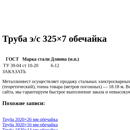
Труба э/c 325×7 обечайка
ГОСТ
Марка стали
Длинна (м.п.)
ТУ 39-04
ст 10-20
6-12
ЗАКАЗАТЬ
Металлинвест осуществляет продажу стальных электросварных т
(теоретический), тонна товара (метров погонных) — 18.18 м. В
сайта, мы гарантируем быстрое выполнение заказа и невысокую
Похожие записи:
Труба 2020×26 мм обечайка
Труба 3020×16 мм обечайка
Труба 1820×14 мм обечайка