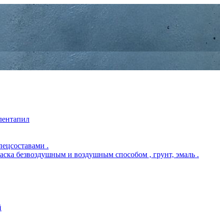
 лентапил
пецсоставами .
раска безвоздушным и воздушным способом , грунт, эмаль .
й