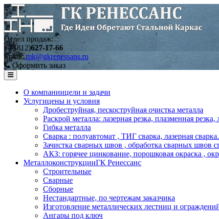
Отдел продаж:
+7 (812)
627-17-66
Email:
mk@gkrenessans.ru
Оформить заказ
О компании
цели и задачи
Услуги
цены и условия
Дробеструйная, пескоструйная очистка металла
Раскрой металла: лазерная резка, плазменная резка,
Гибка металла
Сварка : полуавтомат , ТИГ сварка, лазерная сварка.
Зачистка сварных швов , обработка сварных швов с
АКЗ: горячее цинкование, порошковая окраска , ок
Металлоконструкции
ГК Ренессанс
Строительные
Сварные
Сборные
Нестандартные, по чертежам заказчика
Изготовление металлических лестниц и ограждени
Ангары под ключ