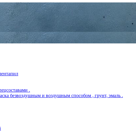
 лентапил
пецсоставами .
раска безвоздушным и воздушным способом , грунт, эмаль .
й