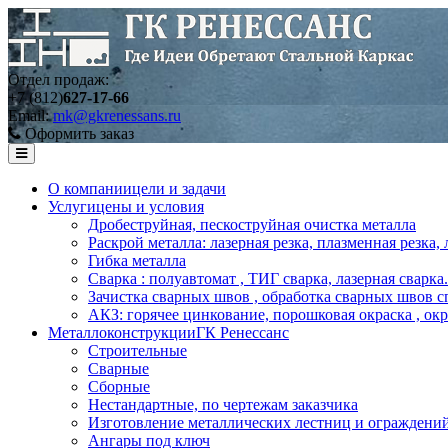
Отдел продаж:
+7 (812)
627-17-66
Email:
mk@gkrenessans.ru
Оформить заказ
О компании
цели и задачи
Услуги
цены и условия
Дробеструйная, пескоструйная очистка металла
Раскрой металла: лазерная резка, плазменная резка,
Гибка металла
Сварка : полуавтомат , ТИГ сварка, лазерная сварка.
Зачистка сварных швов , обработка сварных швов с
АКЗ: горячее цинкование, порошковая окраска , ок
Металлоконструкции
ГК Ренессанс
Строительные
Сварные
Сборные
Нестандартные, по чертежам заказчика
Изготовление металлических лестниц и ограждени
Ангары под ключ