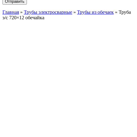
Главная
»
Трубы электросварные
»
Трубы из обечаек
»
Труба
э/c 720×12 обечайка