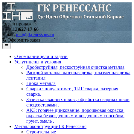
Отдел продаж:
+7 (812)
627-17-66
Email:
mk@gkrenessans.ru
Оформить заказ
О компании
цели и задачи
Услуги
цены и условия
Дробеструйная, пескоструйная очистка металла
Раскрой металла: лазерная резка, плазменная резка,
лентапил
Гибка металла
Сварка : полуавтомат , ТИГ сварка, лазерная
сварка.
Зачистка сварных швов , обработка сварных швов
спецсоставами .
АКЗ: горячее цинкование, порошковая окраска ,
окраска безвоздушным и воздушным способом ,
грунт, эмаль .
Металлоконструкции
ГК Ренессанс
Строительные