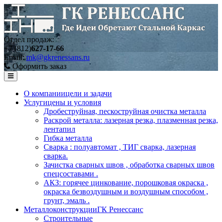
Отдел продаж:
+7 (812)
627-17-66
Email:
mk@gkrenessans.ru
Оформить заказ
О компании
цели и задачи
Услуги
цены и условия
Дробеструйная, пескоструйная очистка металла
Раскрой металла: лазерная резка, плазменная резка,
лентапил
Гибка металла
Сварка : полуавтомат , ТИГ сварка, лазерная
сварка.
Зачистка сварных швов , обработка сварных швов
спецсоставами .
АКЗ: горячее цинкование, порошковая окраска ,
окраска безвоздушным и воздушным способом ,
грунт, эмаль .
Металлоконструкции
ГК Ренессанс
Строительные